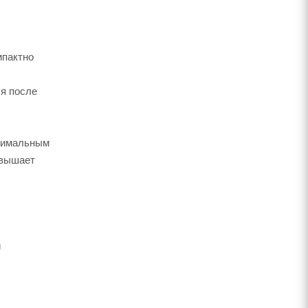
мпактно
ся после
птимальным
овышает
и