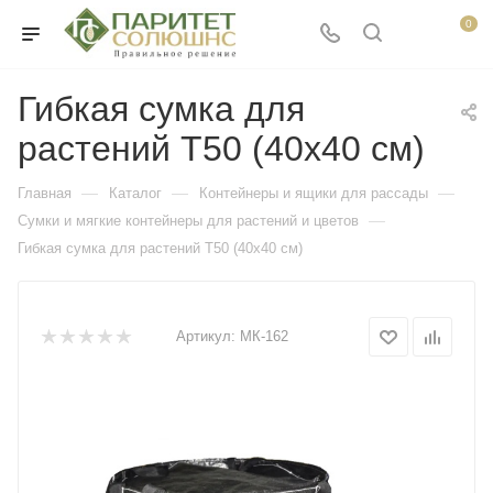
0
Гибкая сумка для
растений Т50 (40х40 см)
—
—
—
Главная
Каталог
Контейнеры и ящики для рассады
—
Сумки и мягкие контейнеры для растений и цветов
Гибкая сумка для растений Т50 (40х40 см)
Артикул:
МК-162