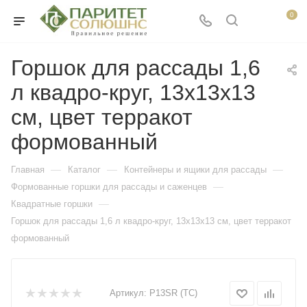
0
Горшок для рассады 1,6
л квадро-круг, 13х13х13
см, цвет терракот
формованный
—
—
—
Главная
Каталог
Контейнеры и ящики для рассады
—
Формованные горшки для рассады и саженцев
—
Квадратные горшки
Горшок для рассады 1,6 л квадро-круг, 13х13х13 см, цвет терракот
формованный
Артикул:
P13SR (TC)