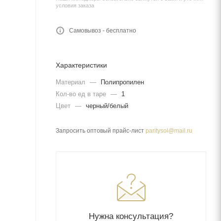
условия заказа
Самовывоз - бесплатно
Характеристики
Материал
—
Полипропилен
Кол-во ед в таре
—
1
Цвет
—
черный/белый
Запросить оптовый прайс-лист
paritysol@mail.ru
Нужна консультация?