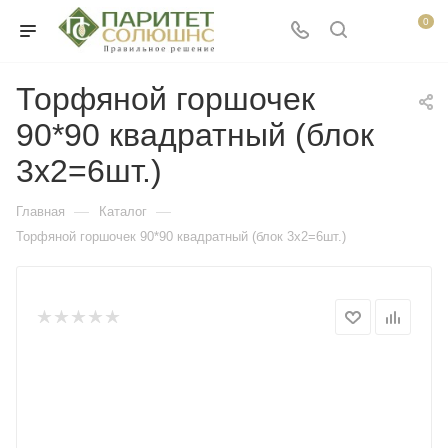
0
Торфяной горшочек
90*90 квадратный (блок
3х2=6шт.)
—
—
Главная
Каталог
Торфяной горшочек 90*90 квадратный (блок 3х2=6шт.)