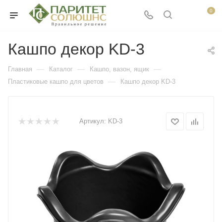
0
Кашпо декор KD-3
—
—
—
Главная
Каталог
Кашпо, вазон, ящик
—
Пластиковые кашпо для цветов
Кашпо декор KD-3
Артикул:
KD-3