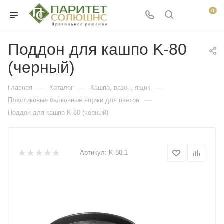
0
Поддон для кашпо K-80
(черный)
—
—
—
Главная
Каталог
Кашпо, вазон, ящик
—
Пластиковые балконные ящики для цветов
Поддон для кашпо K-80 (черный)
Артикул:
K-80.1