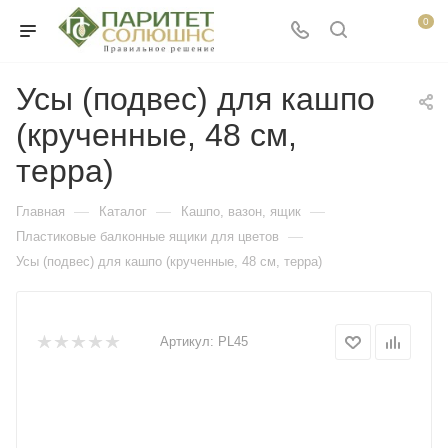
0
Усы (подвес) для кашпо
(крученные, 48 см,
терра)
—
—
—
Главная
Каталог
Кашпо, вазон, ящик
—
Пластиковые балконные ящики для цветов
Усы (подвес) для кашпо (крученные, 48 см, терра)
Артикул:
PL45