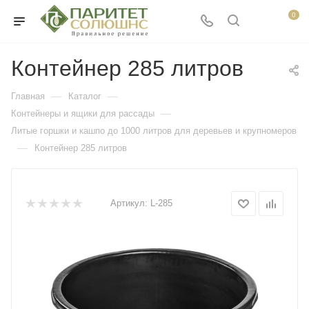
0
Контейнер 285 литров
—
—
Главная
Каталог
—
Контейнеры и ящики для рассады
Литые горшки и кашпо до 1000 литров для деревьев и крупномеров
—
Контейнер 285 литров
Артикул:
L-285