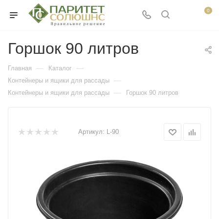
0
Горшок 90 литров
—
—
Главная
Каталог
—
Контейнеры и ящики для рассады
—
Контейнеры и ящики для рассады
Горшок 90 литров
Артикул:
L-90